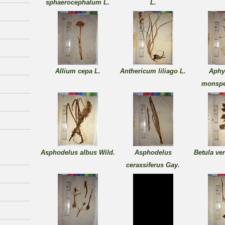
sphaerocephalum L.
L.
Allium cepa L.
Anthericum liliago L.
Aphy
monspel
Asphodelus albus Wild.
Asphodelus
Betula ve
cerassiferus Gay.