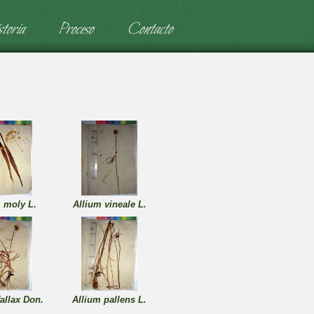
toria
Proceso
Contacto
 moly L.
Allium vineale L.
fallax Don.
Allium pallens L.