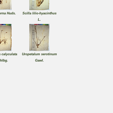
verna Huds.
Scilla lilio-hyacinthus
L.
a calyculata
Uropetalum serotinum
hlbg.
Gawl.