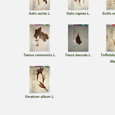
Salix aurita L.
Salix caprea L.
Scilla 
Tamus communis L.
Taxus baccata L.
Toffieldi
Wa
Veratrum album L.