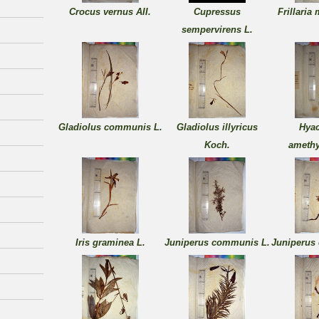
Crocus vernus AII.
Cupressus
Frillaria
sempervirens L.
Gladiolus communis L.
Gladiolus illyricus
Hyac
Koch.
amethy
Iris graminea L.
Juniperus communis L.
Juniperus 