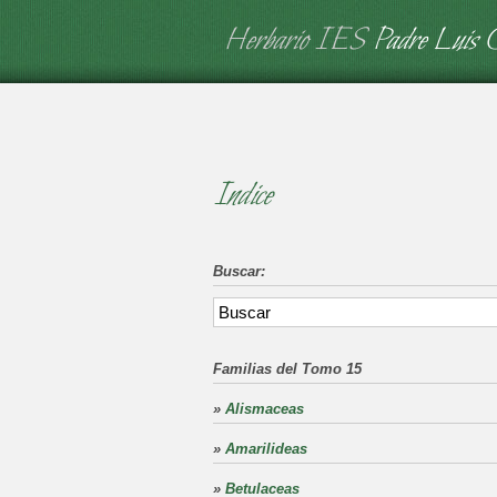
Herbario IES
Padre Luis 
Indice
Buscar:
Familias del Tomo 15
»
Alismaceas
»
Amarilideas
»
Betulaceas