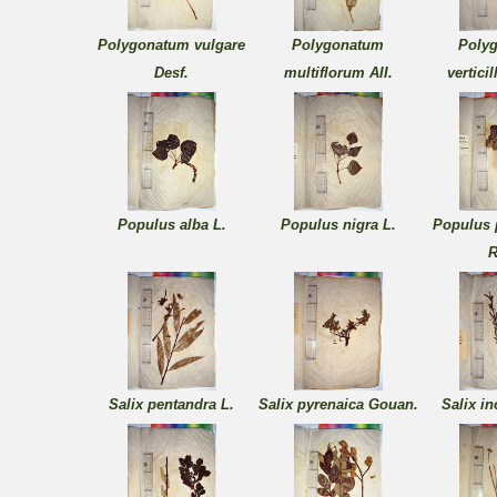
Polygonatum vulgare
Polygonatum
Poly
Desf.
multiflorum AII.
vertici
Populus alba L.
Populus nigra L.
Populus 
R
Salix pentandra L.
Salix pyrenaica Gouan.
Salix i