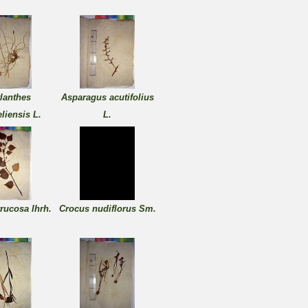
lanthes
Asparagus acutifolius
iensis L.
L.
rrucosa Ihrh.
Crocus nudiflorus Sm.