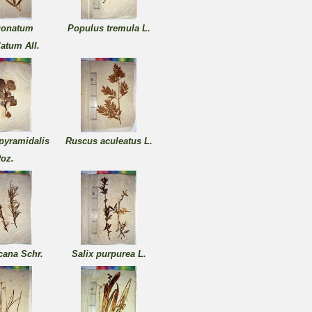
gonatum
Populus tremula L.
llatum AII.
pyramidalis
Ruscus aculeatus L.
oz.
ncana Schr.
Salix purpurea L.