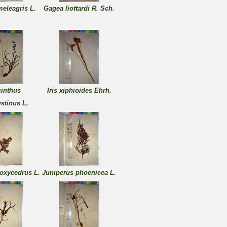
 meleagris L.
Gagea liottardi R. Sch.
inthus
Iris xiphioides Ehrh.
stinus L.
oxycedrus L.
Juniperus phoenicea L.