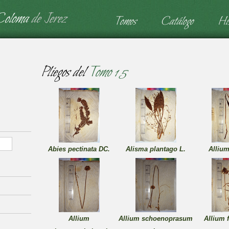
Coloma
de Jerez
Tomos
Catálogo
His
Pliegos del
Tomo 15
Abies pectinata DC.
Alisma plantago L.
Allium
Allium
Allium schoenoprasum
Allium 