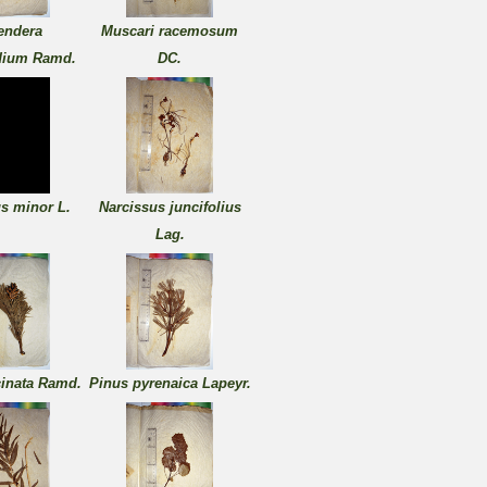
endera
Muscari racemosum
dium Ramd.
DC.
s minor L.
Narcissus juncifolius
Lag.
inata Ramd.
Pinus pyrenaica Lapeyr.