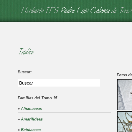
Herbario IES
Padre Luis Coloma
de Jerez
Indice
Buscar:
Fotos de
Familias del Tomo 15
»
Alismaceas
»
Amarilideas
»
Betulaceas