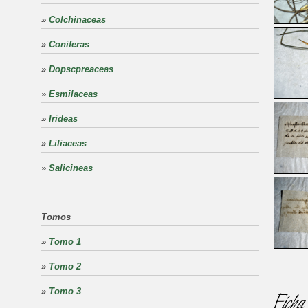
»
Colchinaceas
»
Coniferas
»
Dopscpreaceas
»
Esmilaceas
»
Irideas
»
Liliaceas
»
Salicineas
Tomos
»
Tomo 1
»
Tomo 2
»
Tomo 3
Ficha 