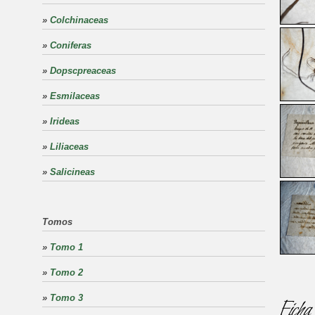
»
Colchinaceas
»
Coniferas
»
Dopscpreaceas
»
Esmilaceas
»
Irideas
»
Liliaceas
»
Salicineas
Tomos
»
Tomo 1
»
Tomo 2
»
Tomo 3
Ficha 