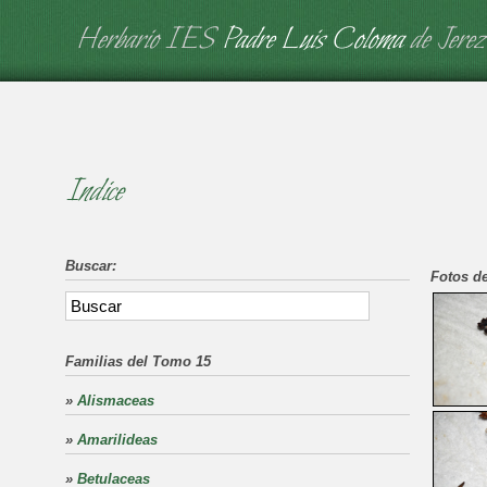
Herbario IES
Padre Luis Coloma
de Jerez
Indice
Buscar:
Fotos de
Familias del Tomo 15
»
Alismaceas
»
Amarilideas
»
Betulaceas