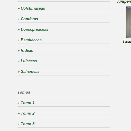
Juniper
»
Colchinaceas
»
Coniferas
»
Dopscpreaceas
»
Esmilaceas
Taxu
»
Irideas
»
Liliaceas
»
Salicineas
Tomos
»
Tomo 1
»
Tomo 2
»
Tomo 3