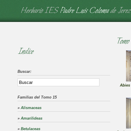
Herbario IES
Padre Luis Coloma
de Jerez
Tomo
Indice
Buscar:
Abies
Familias del Tomo 15
»
Alismaceas
»
Amarilideas
»
Betulaceas