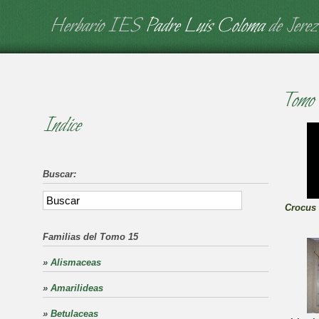
Herbario IES
Padre Luis Coloma
de Jerez
Tomo
Indice
Buscar:
Crocus 
Familias del Tomo 15
»
Alismaceas
»
Amarilideas
»
Betulaceas