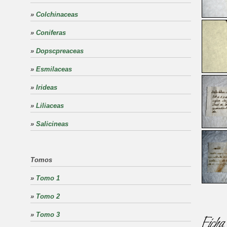
»
Colchinaceas
»
Coniferas
»
Dopscpreaceas
»
Esmilaceas
»
Irideas
»
Liliaceas
»
Salicineas
Tomos
»
Tomo 1
»
Tomo 2
»
Tomo 3
Ficha 