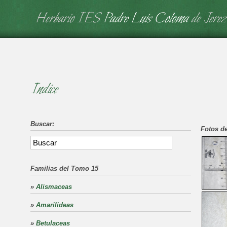
Herbario IES
Padre Luis Coloma
de Jerez
Indice
Buscar:
Fotos de
Familias del Tomo 15
»
Alismaceas
»
Amarilideas
»
Betulaceas