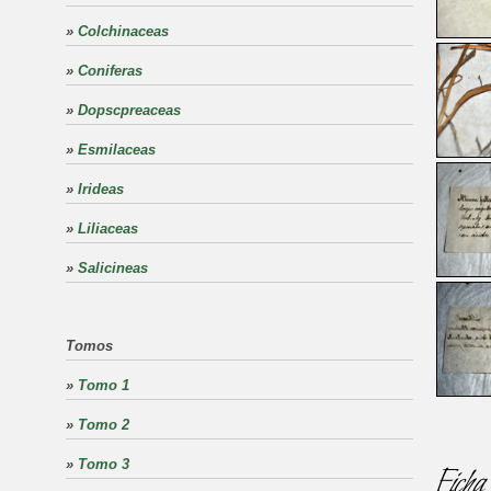
»
Colchinaceas
»
Coniferas
»
Dopscpreaceas
»
Esmilaceas
»
Irideas
»
Liliaceas
»
Salicineas
Tomos
»
Tomo 1
»
Tomo 2
»
Tomo 3
Ficha 