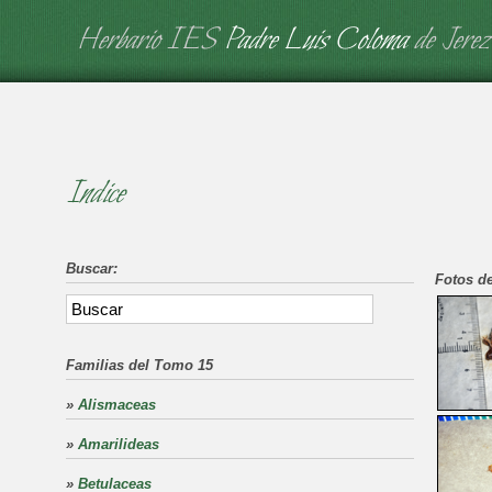
Herbario IES
Padre Luis Coloma
de Jerez
Indice
Buscar:
Fotos de
Familias del Tomo 15
»
Alismaceas
»
Amarilideas
»
Betulaceas