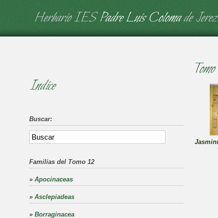
Herbario IES
Padre Luis Coloma
de Jerez
Tomo 
Indice
Buscar:
Jasminu
Familias del Tomo 12
»
Apocinaceas
»
Asclepiadeas
»
Borraginacea