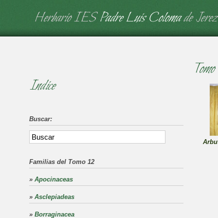
Herbario IES
Padre Luis Coloma
de Jerez
Tomo 
Indice
Buscar:
Arbu
Familias del Tomo 12
»
Apocinaceas
»
Asclepiadeas
»
Borraginacea