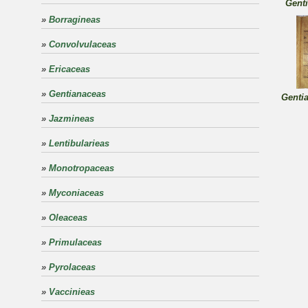
Genti
»
Borragineas
»
Convolvulaceas
»
Ericaceas
»
Gentianaceas
Gentia
»
Jazmineas
»
Lentibularieas
»
Monotropaceas
»
Myconiaceas
»
Oleaceas
»
Primulaceas
»
Pyrolaceas
»
Vaccinieas