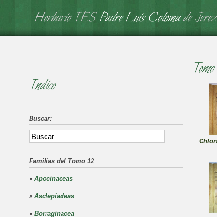
Herbario IES
Padre Luis Coloma
de Jerez
Tomo 
Indice
Buscar:
Chlora
Familias del Tomo 12
»
Apocinaceas
»
Asclepiadeas
»
Borraginacea