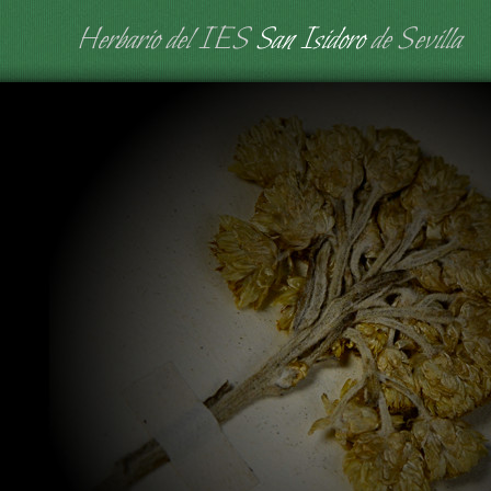
Herbario del IES
San Isidoro
de Sevilla