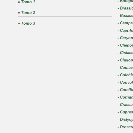
-
Boragi
»
Tomo 1
-
Brassi
»
Tomo 2
-
Buxac
-
Campa
»
Tomo 3
-
Caprifo
-
Caryop
-
Cheno
-
Cistac
-
Cladop
-
Codiac
-
Colchi
-
Convol
-
Corall
-
Cornac
-
Crassu
-
Cupres
-
Dictyo
-
Droser