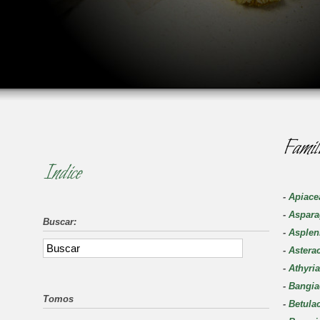
Famili
Indice
-
Apiace
-
Aspara
Buscar:
-
Asplen
-
Astera
-
Athyri
-
Bangia
Tomos
-
Betula