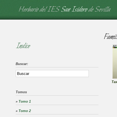
Herbario del IES
San Isidoro
de Sevilla
Famil
Indice
Buscar:
Tax
Tomos
»
Tomo 1
»
Tomo 2