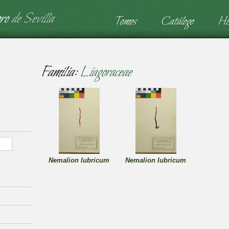
ro
de Sevilla
Tomos
Catálogo
His
Familia:
Liagoraceae
Nemalion lubricum
Nemalion lubricum