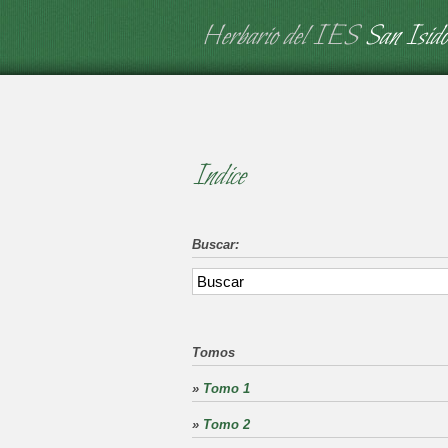
Herbario del IES
San Isido
Indice
Buscar:
Tomos
»
Tomo 1
»
Tomo 2