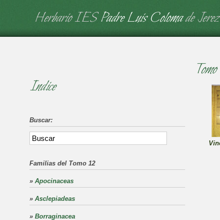
Herbario IES
Padre Luis Coloma
de Jerez
Tomo 
Indice
Buscar:
Vin
Familias del Tomo 12
»
Apocinaceas
»
Asclepiadeas
»
Borraginacea