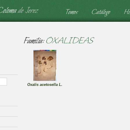
Coloma
de Jerez
Tomos
Catálogo
His
Familia:
OXALIDEAS
Oxalis acetosella L.