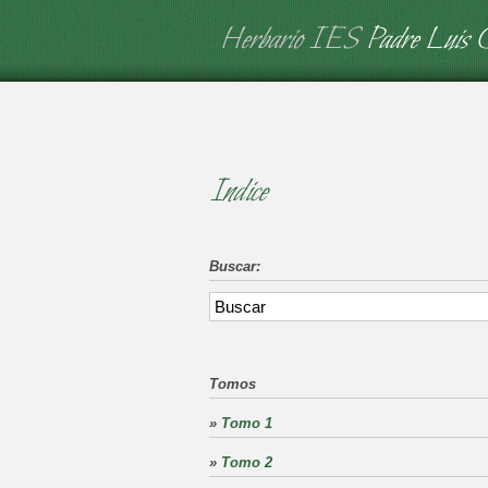
Herbario IES
Padre Luis 
Indice
Buscar:
Tomos
»
Tomo 1
»
Tomo 2