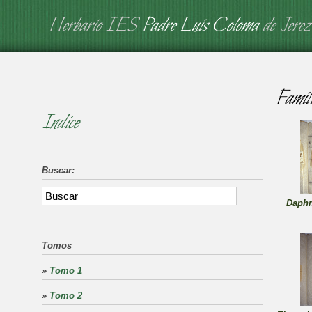
Herbario IES
Padre Luis Coloma
de Jerez
Famil
Indice
Buscar:
Daphn
Tomos
»
Tomo 1
»
Tomo 2