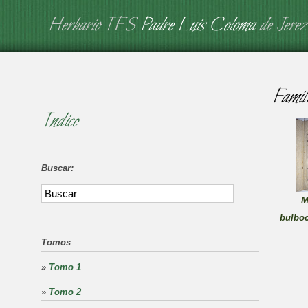
Herbario IES
Padre Luis Coloma
de Jerez
Famil
Indice
Buscar:
M
bulbo
Tomos
»
Tomo 1
»
Tomo 2