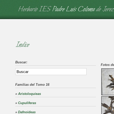
Herbario IES
Padre Luis Coloma
de Jerez
Indice
Buscar:
Fotos de
Familias del Tomo 16
»
Aristoloquieas
»
Cupuliferas
»
Dafnoideas