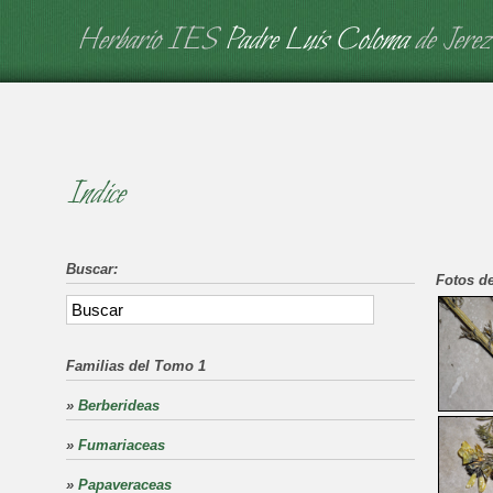
Herbario IES
Padre Luis Coloma
de Jerez
Indice
Buscar:
Fotos de
Familias del Tomo 1
»
Berberideas
»
Fumariaceas
»
Papaveraceas