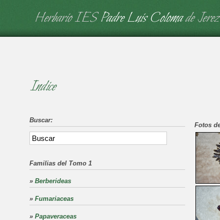
Herbario IES
Padre Luis Coloma
de Jerez
Indice
Buscar:
Fotos de
Familias del Tomo 1
»
Berberideas
»
Fumariaceas
»
Papaveraceas