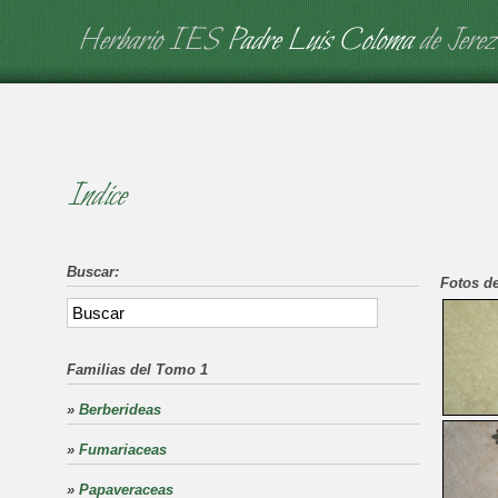
Herbario IES
Padre Luis Coloma
de Jerez
Indice
Buscar:
Fotos de
Familias del Tomo 1
»
Berberideas
»
Fumariaceas
»
Papaveraceas