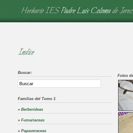
Herbario IES
Padre Luis Coloma
de Jerez
Indice
Buscar:
Fotos de
Familias del Tomo 1
»
Berberideas
»
Fumariaceas
»
Papaveraceas