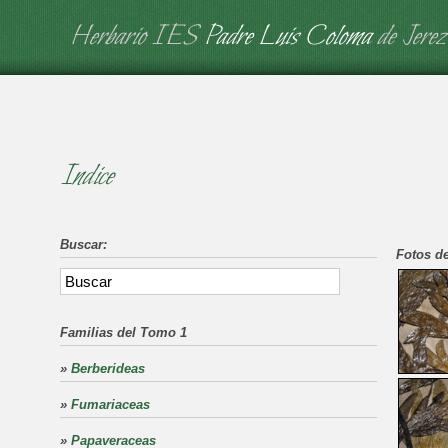
Herbario IES
Padre Luis Coloma
de Jerez
Indice
Buscar:
Fotos de
Familias del Tomo 1
»
Berberideas
»
Fumariaceas
»
Papaveraceas