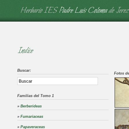
Herbario IES
Padre Luis Coloma
de Jerez
Indice
Buscar:
Fotos de
Familias del Tomo 1
»
Berberideas
»
Fumariaceas
»
Papaveraceas