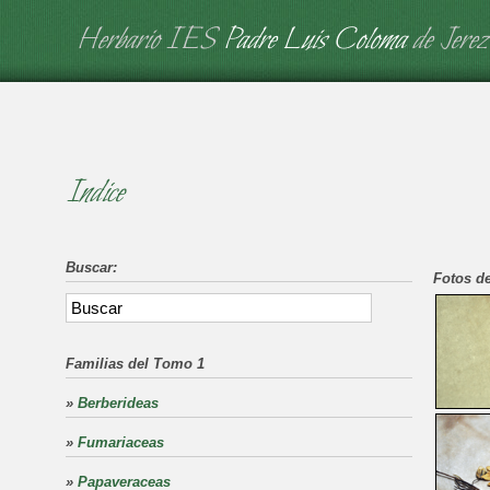
Herbario IES
Padre Luis Coloma
de Jerez
Indice
Buscar:
Fotos de
Familias del Tomo 1
»
Berberideas
»
Fumariaceas
»
Papaveraceas