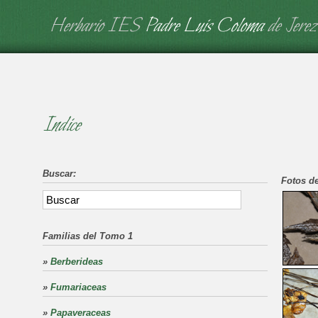
Herbario IES
Padre Luis Coloma
de Jerez
Indice
Buscar:
Fotos de
Familias del Tomo 1
»
Berberideas
»
Fumariaceas
»
Papaveraceas