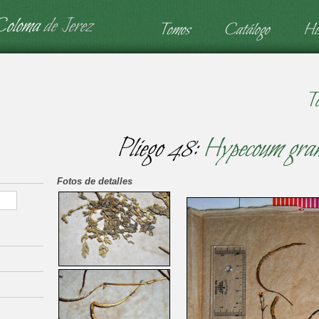
Coloma
de Jerez
Tomos
Catálogo
His
T
Pliego 48:
Hypecoum gran
Fotos de detalles