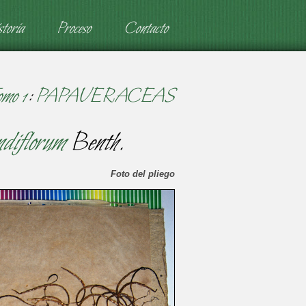
toria
Proceso
Contacto
omo 1
:
PAPAVERACEAS
diflorum
Benth.
Foto del pliego