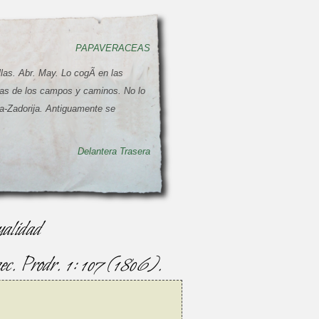
PAPAVERACEAS
llas. Abr. May. Lo cogÃ­ en las
las de los campos y caminos. No lo
na-Zadorija. Antiguamente se
Delantera
Trasera
ualidad
ec. Prodr. 1: 107 (1806).