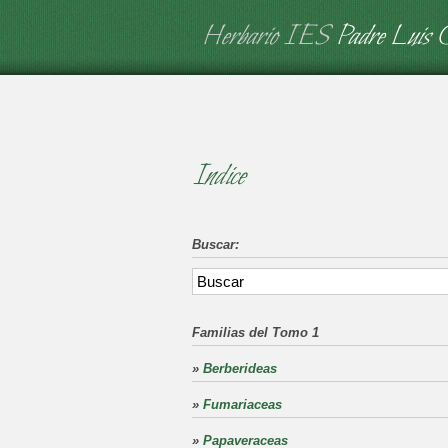
Herbario IES
Padre Luis 
Indice
Buscar:
Familias del Tomo 1
»
Berberideas
»
Fumariaceas
»
Papaveraceas