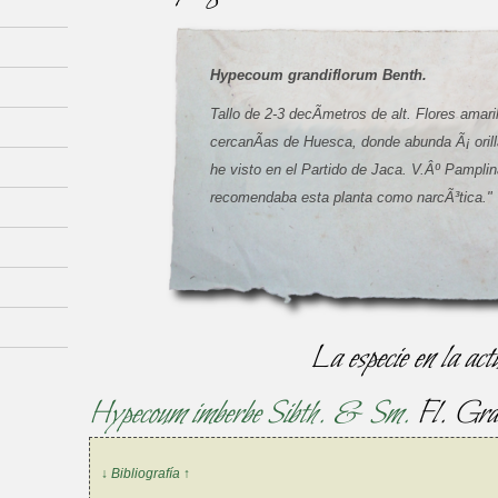
Hypecoum grandiflorum Benth.
Tallo de 2-3 decÃ­metros de alt. Flores amari
cercanÃ­as de Huesca, donde abunda Ã¡ oril
he visto en el Partido de Jaca. V.Âº Pampli
recomendaba esta planta como narcÃ³tica."
La especie en la act
Hypecoum imberbe Sibth. & Sm.
Fl. Gra
↓ Bibliografía ↑