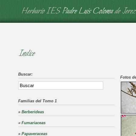
Herbario IES
Padre Luis Coloma
de Jerez
Indice
Buscar:
Fotos de
Familias del Tomo 1
»
Berberideas
»
Fumariaceas
»
Papaveraceas