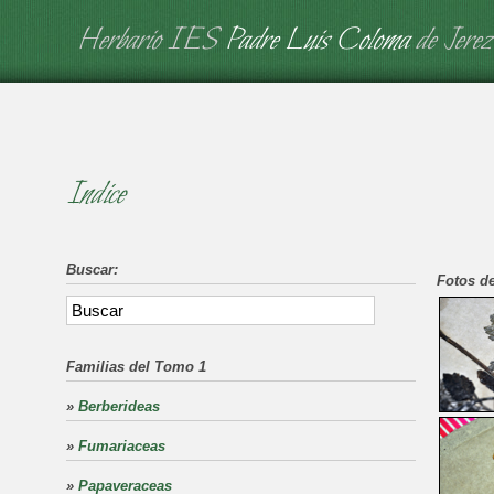
Herbario IES
Padre Luis Coloma
de Jerez
Indice
Buscar:
Fotos de
Familias del Tomo 1
»
Berberideas
»
Fumariaceas
»
Papaveraceas