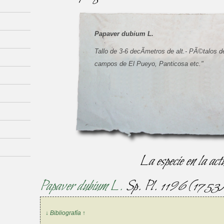
Papaver dubium L.
Tallo de 3-6 decÃ­metros de alt.- PÃ©talos d
campos de El Pueyo, Panticosa etc."
La especie en la act
Papaver dubium L.
Sp. Pl. 1196 (1753)
↓ Bibliografía ↑