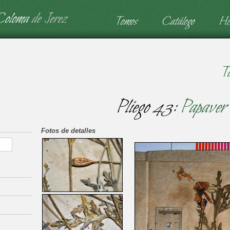
Coloma
de Jerez
Tomos
Catálogo
His
T
Pliego 43:
Papaver
Fotos de detalles