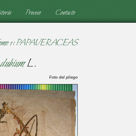
toria
Proceso
Contacto
omo 1
:
PAPAVERACEAS
 dubium
L.
Foto del pliego