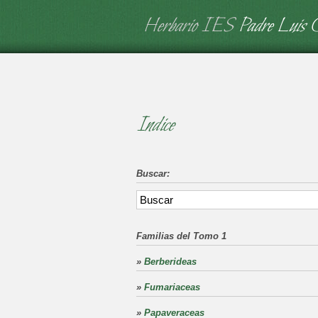
Herbario IES
Padre Luis 
Indice
Buscar:
Familias del Tomo 1
»
Berberideas
»
Fumariaceas
»
Papaveraceas