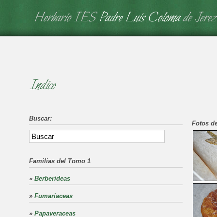
Herbario IES
Padre Luis Coloma
de Jerez
Indice
Buscar:
Fotos de
Familias del Tomo 1
»
Berberideas
»
Fumariaceas
»
Papaveraceas