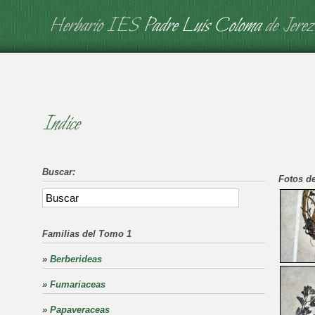
Herbario IES
Padre Luis Coloma
de Jerez
Indice
Buscar:
Fotos de
Familias del Tomo 1
»
Berberideas
»
Fumariaceas
»
Papaveraceas