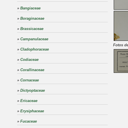
»
Bangiaceae
»
Boraginaceae
»
Brassicaceae
»
Campanulaceae
Fotos de
»
Cladophoraceae
»
Codiaceae
»
Corallinaceae
»
Cornaceae
»
Dictyoptaceae
»
Ericaceae
»
Erysiphaceae
»
Fucaceae