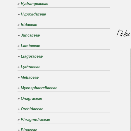
»
Hydrangeaceae
»
Hypoxidaceae
»
Iridaceae
Ficha 
»
Juncaceae
»
Lamiaceae
»
Liagoraceae
»
Lythraceae
»
Meliaceae
»
Mycosphaerellaceae
»
Onagraceae
»
Orchidaceae
»
Phragmidiaceae
»
Pinaceae