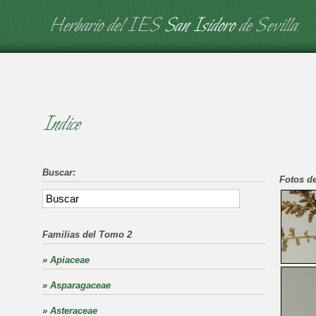
Herbario del IES
San Isidoro
de Sevilla
Indice
Buscar:
Fotos de
Familias del Tomo 2
»
Apiaceae
»
Asparagaceae
»
Asteraceae