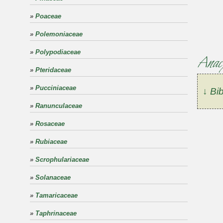
»
Poaceae
»
Polemoniaceae
»
Polypodiaceae
Anacy
»
Pteridaceae
»
Pucciniaceae
↓ Bib
»
Ranunculaceae
»
Rosaceae
»
Rubiaceae
»
Scrophulariaceae
»
Solanaceae
»
Tamaricaceae
»
Taphrinaceae