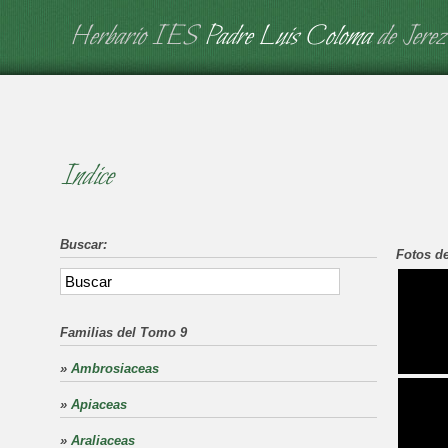
Herbario IES
Padre Luis Coloma
de Jerez
Indice
Buscar:
Fotos de
Familias del Tomo 9
»
Ambrosiaceas
»
Apiaceas
»
Araliaceas