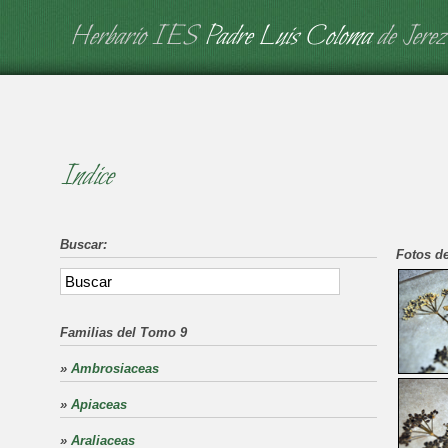
Herbario IES
Padre Luis Coloma
de Jerez
Indice
Buscar:
Fotos de
Familias del Tomo 9
»
Ambrosiaceas
»
Apiaceas
»
Araliaceas