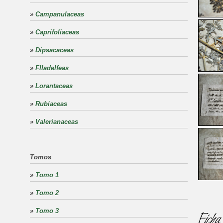
»
Campanulaceas
»
Caprifoliaceas
»
Dipsacaceas
»
Flladelfeas
»
Lorantaceas
»
Rubiaceas
»
Valerianaceas
Tomos
»
Tomo 1
»
Tomo 2
»
Tomo 3
Ficha 