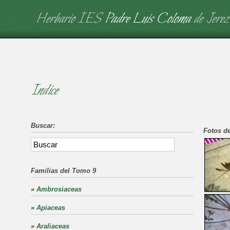
Herbario IES
Padre Luis Coloma
de Jerez
Indice
Buscar:
Fotos de
Familias del Tomo 9
»
Ambrosiaceas
»
Apiaceas
»
Araliaceas