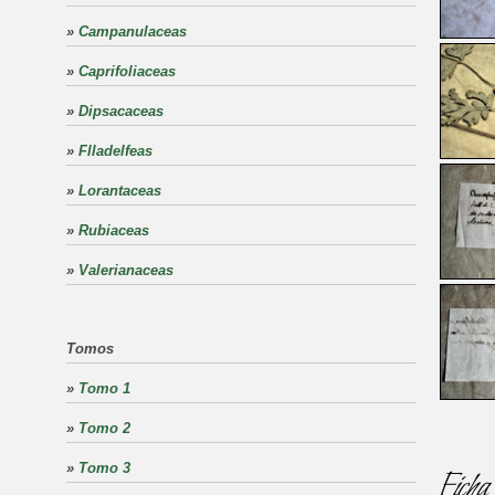
»
Campanulaceas
»
Caprifoliaceas
»
Dipsacaceas
»
Flladelfeas
»
Lorantaceas
»
Rubiaceas
»
Valerianaceas
Tomos
»
Tomo 1
»
Tomo 2
»
Tomo 3
Ficha 