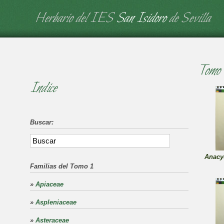
Herbario del IES
San Isidoro
de Sevilla
Tomo 
Indice
Buscar:
Anacy
Familias del Tomo 1
»
Apiaceae
»
Aspleniaceae
»
Asteraceae