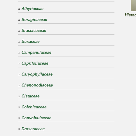
»
Athyriaceae
Hiera
»
Boraginaceae
»
Brassicaceae
»
Buxaceae
»
Campanulaceae
»
Caprifoliaceae
»
Caryophyllaceae
»
Chenopodiaceae
»
Cistaceae
»
Colchicaceae
»
Convolvulaceae
»
Droseraceae