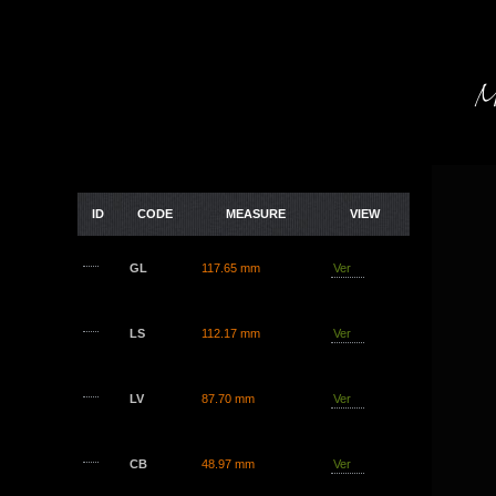
Me
ID
CODE
MEASURE
VIEW
GL
117.65 mm
Ver
LS
112.17 mm
Ver
LV
87.70 mm
Ver
CB
48.97 mm
Ver