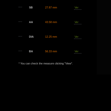
SB
27.87 mm
Ver
AA
43.58 mm
Ver
DIA
12.25 mm
Ver
BA
56.33 mm
Ver
* You can check the measure clicking "View".