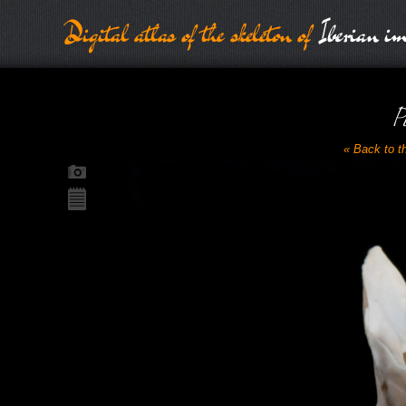
Digital atlas of the skeleton of
Iberian im
P
« Back to t